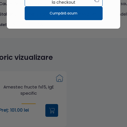
la checkout
Cauze de respingere a probei
: ser intens hemolizat, lipemic 
Cumpără acum
Stabilitate probă
: 2 săptămâni refrigerat la 2-8°C, termen înde
Metodă
: FEIA sau ELISA
toric vizualizare
Amestec fructe fx15, IgE
specific
Preț: 101.00 lei