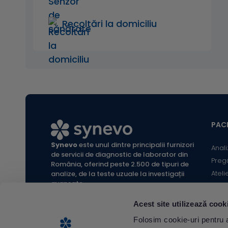
Recoltări la domiciliu
PACI
Synevo
este unul dintre principalii furnizori
Anali
de servicii de diagnostic de laborator din
Preg
România, oferind peste 2.500 de tipuri de
Ateli
analize, de la teste uzuale la investigații
avansate.
Infor
Locaț
Acest site utilizează cook
Calc
All rights reserved Synevo Romania.
Folosim cookie-uri pentru a 
Termeni și condiții website |