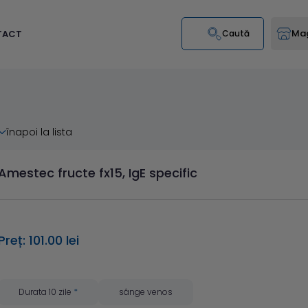
Mag
TACT
Caută
înapoi la lista
Amestec fructe fx15, IgE specific
Preț: 101.00 lei
Durata 10 zile
*
sânge venos