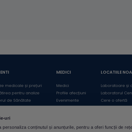
ENTI
MEDICI
LOCATIILE NO
ze medicale și prețuri
Medici
Laboratoare și 
ătirea pentru analize
Profile afecțiuni
Laboratorul Cen
erul de Sănătate
Evenimente
Cere o ofertă
mații utile
Informații medicale
Contact
ii
Medicii Synevo
ie-uri
ulator Risc cardiovascular
personaliza conținutul și anunțurile, pentru a oferi funcții de rețe
Descarcă aplicația