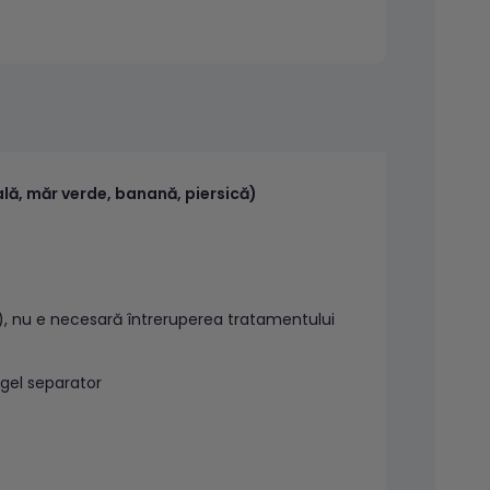
ală, măr verde, banană, piersică)
), nu e necesară întreruperea tratamentului
 gel separator