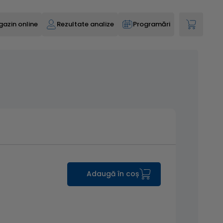
azin online
Rezultate analize
Programări
Adaugă în coș