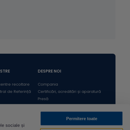
ASTRE
DESPRE NOI
centre recoltare
Compania
tral de Referință
Certificări, acreditări și aparatură
Presă
Satisfacția Clientului
Cariere
Permitere toate
Bine ai revenit! Sunt
le sociale și
Descarcă din
Acum pe