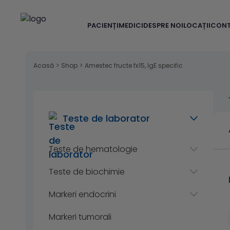
PACIENȚI
MEDICI
DESPRE NOI
LOCAȚII
CON
Acasă
>
Shop
>
Amestec fructe fx15, IgE specific
Teste de laborator
Teste de hematologie
Teste de biochimie
Markeri endocrini
Markeri tumorali