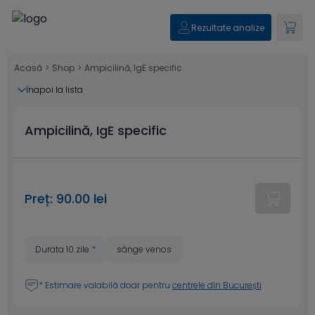
Rezultate analize
Acasă
>
Shop
>
Ampicilină, IgE specific
înapoi la lista
Ampicilină, IgE specific
Preț: 90.00 lei
Durata 10 zile
*
sânge venos
* Estimare valabilă doar pentru
centrele din București