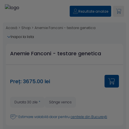
Rezultate analize
Acasă
>
Shop
>
Anemie Fanconi - testare genetica
înapoi la lista
Anemie Fanconi - testare genetica
Preț: 3675.00 lei
Durata 30 zile
*
Sânge venos
* Estimare valabilă doar pentru
centrele din București