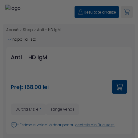
Rezultate analize
Acasă
>
Shop
>
Anti - HD IgM
înapoi la lista
Anti - HD IgM
Preț: 168.00 lei
Durata 17 zile
*
sânge venos
* Estimare valabilă doar pentru
centrele din București