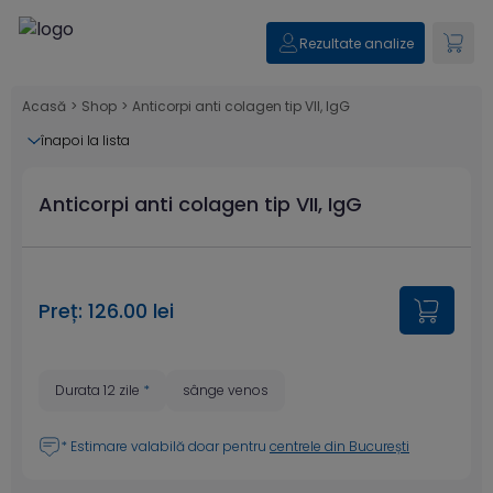
Rezultate analize
Acasă
>
Shop
>
Anticorpi anti colagen tip VII, IgG
înapoi la lista
Anticorpi anti colagen tip VII, IgG
Preț: 126.00 lei
Durata 12 zile
*
sânge venos
* Estimare valabilă doar pentru
centrele din București