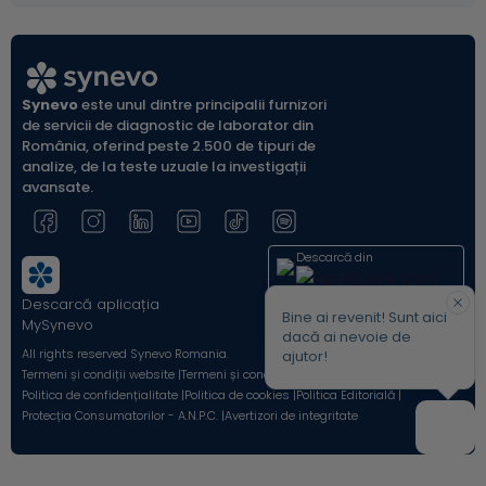
Synevo
este unul dintre principalii furnizori
de servicii de diagnostic de laborator din
România, oferind peste 2.500 de tipuri de
analize, de la teste uzuale la investigații
avansate.
Descarcă din
Descarcă aplicația
Acum pe
Bine ai revenit! Sunt aici
MySynevo
dacă ai nevoie de
All rights reserved Synevo Romania.
ajutor!
Termeni și condiții website |
Termeni și condiții Shop Online |
Politica de confidențialitate |
Politica de cookies |
Politica Editorială |
Protecția Consumatorilor - A.N.P.C. |
Avertizori de integritate