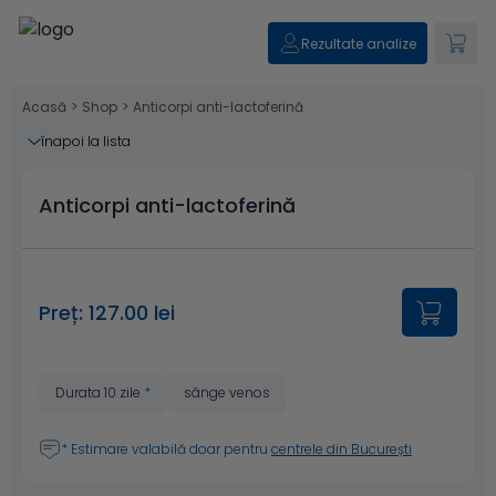
Rezultate analize
Acasă
>
Shop
>
Anticorpi anti-lactoferină
înapoi la lista
Anticorpi anti-lactoferină
Preț: 127.00 lei
Durata 10 zile
*
sânge venos
* Estimare valabilă doar pentru
centrele din București