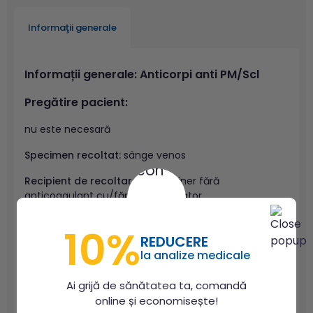
Informaţii generale
Informații generale: Anticorpi anti PM/Scl
Pregătire pacient:
nu este necesară
Specimen recoltat:
sânge venos
Recipient de recoltare:
vacutainer fără
anticoagulant cu/fără gel separator
Prelucrare necesară după recoltare:
se separă serul
10%
prin centrifugare
REDUCERE
la analize medicale
Cantitate necesară:
1 mL ser
Ai grijă de sănătatea ta, comandă
Stabilitate probă:
serul este stabil 6 luni refrigerat la
online și economisește!
2-8°C.