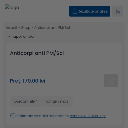
Rezultate analize
Acasă
>
Shop
>
Anticorpi anti PM/Scl
înapoi la lista
Anticorpi anti PM/Scl
Preț: 170.00 lei
Durata 11 zile
*
sânge venos
* Estimare valabilă doar pentru
centrele din București