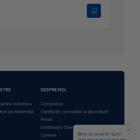
ASTRE
DESPRE NOI
centre recoltare
Compania
tral de Referință
Certificări, acreditări și aparatură
Presă
Satisfacția Clientului
Bine ai revenit! Sunt
Cariere