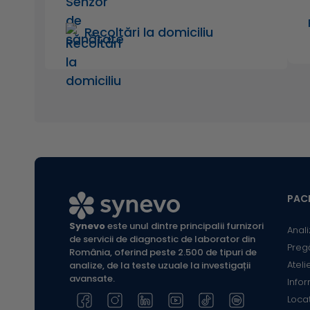
Recoltări la domiciliu
PACI
Synevo
este unul dintre principalii furnizori
Anali
de servicii de diagnostic de laborator din
Preg
România, oferind peste 2.500 de tipuri de
Ateli
analize, de la teste uzuale la investigații
avansate.
Infor
Locaț