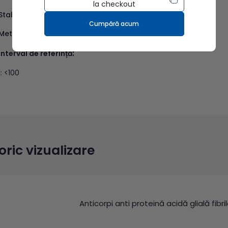
la checkout
Stabilitate probă:
serul este stabil 15 zile refrigerat la 2-8°C.
Cumpără acum
Metodă
: IFT
:
Interval de referință
1: <100
toric vizualizare
Anticorpi anti proteină acidă glială fibr