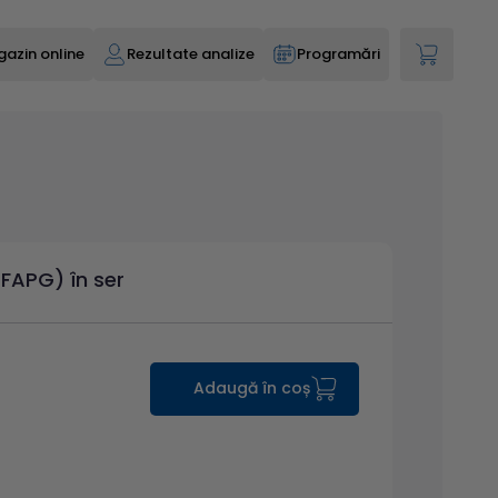
azin online
Rezultate analize
Programări
GFAPG) în ser
Adaugă în coș