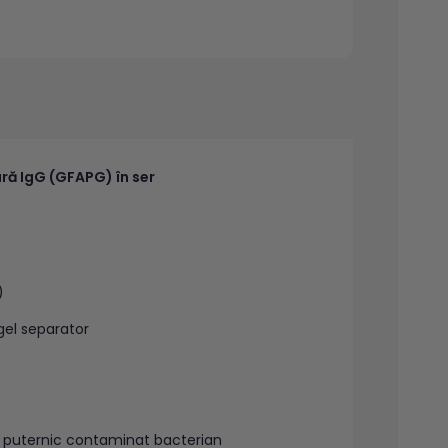
ară IgG (GFAPG) în ser
)
gel separator
u puternic contaminat bacterian