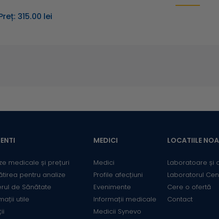
Preț: 315.00 lei
ENTI
MEDICI
LOCATIILE NO
ze medicale și prețuri
Medici
Laboratoare și 
ătirea pentru analize
Profile afecțiuni
Laboratorul Cen
erul de Sănătate
Evenimente
Cere o ofertă
mații utile
Informații medicale
Contact
ii
Medicii Synevo