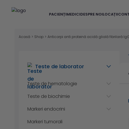
PACIENȚI
MEDICI
DESPRE NOI
LOCAȚII
CON
Acasă
>
Shop
>
Anticorpi anti proteină acidă glială fibrilară Ig
Teste de laborator
Teste de hematologie
Teste de biochimie
Markeri endocrini
Markeri tumorali