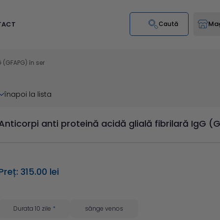
Mag
TACT
Caută
G (GFAPG) în ser
înapoi la lista
Anticorpi anti proteină acidă glială fibrilară IgG (
Preț: 315.00 lei
Durata 10 zile
*
sânge venos