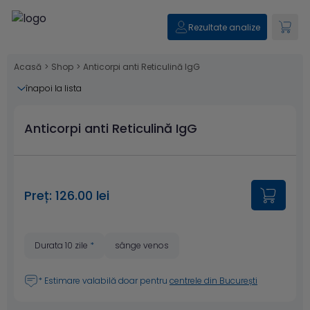
Rezultate analize
Acasă
>
Shop
>
Anticorpi anti Reticulină IgG
înapoi la lista
Anticorpi anti Reticulină IgG
Preț: 126.00 lei
Durata 10 zile
*
sânge venos
* Estimare valabilă doar pentru
centrele din București