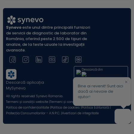
Synevo
este unul dintre principalii furnizori
de servicii de diagnostic de laborator din
România, oferind peste 2.500 de tipuri de
analize, de la teste uzuale la investigații
avansate.
Descarcă din
Descarcă aplicația
Acum pe
Bine ai revenit! Sunt aici
MySynevo
dacă ai nevoie de
All rights reserved Synevo Romania.
ajutor!
Termeni și condiții website |
Termeni și condiții Shop Online |
Politica de confidențialitate |
Politica de cookies |
Politica Editorială |
Protecția Consumatorilor - A.N.P.C. |
Avertizori de integritate