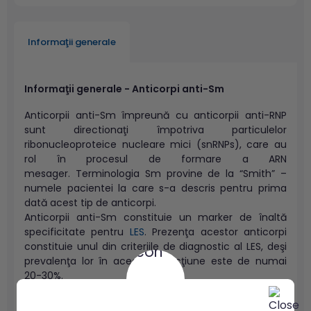
Informaţii generale
Informaţii generale - Anticorpi anti-Sm
Anticorpii anti-Sm împreună cu anticorpii anti-RNP
sunt directionaţi împotriva particulelor
ribonucleoproteice nucleare mici (snRNPs), care au
rol în procesul de formare a ARN
mesager. Terminologia Sm provine de la “Smith” –
numele pacientei la care s-a descris pentru prima
dată acest tip de anticorpi.
Anticorpii anti-Sm constituie un marker de înaltă
specificitate pentru
LES
. Prezenţa acestor anticorpi
constituie unul din criteriile de diagnostic al LES, deşi
prevalenţa lor în această afecţiune este de numai
20-30%.
Pacienţii care prezintă anti-Sm asociază de obicei şi
3
anticorpi anti-U1RNP
.