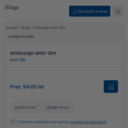
Rezultate analize
Acasă
>
Shop
>
Anticorpi anti-Sm
înapoi la lista
Anticorpi anti-Sm
anti-SM
Preț: 94.00 lei
Durata 6 zile
*
sânge venos
* Estimare valabilă doar pentru
centrele din București