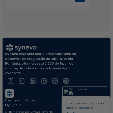
2. Laboratory Corporation of America. Directory of
Services and Interpretive Guide. Antiextractable
Nuclear Antigens.
www.labcorp.com
. 2010. Ref Type:
Internet Communication
3. Rudolf Mierau, Ekkehard Genth. Autoantibodies in
Systemic Rheumatic Diseases. In Clinical Laboratory
Diagnostics-Use and Assessment of Clinical
Laboratory Results. Lothar Thomas. TH-Books
Verlagsgesellschaft mbH, Frankfurt /Main, Germany,1
ed. 1998;816-817.
Synevo
este unul dintre principalii furnizori
de servicii de diagnostic de laborator din
România, oferind peste 2.500 de tipuri de
analize, de la teste uzuale la investigații
avansate.
Descarcă din
Descarcă aplicația
Acum pe
Bine ai revenit! Sunt aici
MySynevo
dacă ai nevoie de
All rights reserved Synevo Romania.
ajutor!