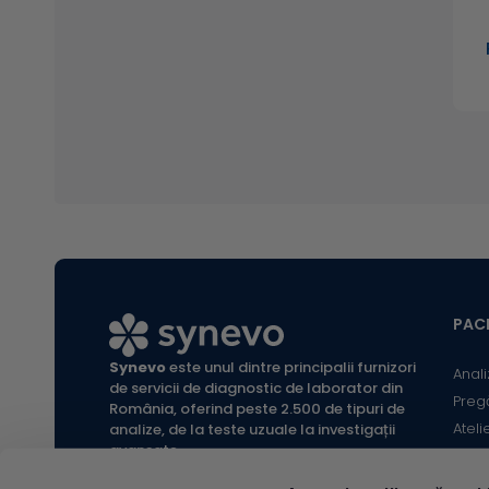
PACI
Synevo
este unul dintre principalii furnizori
Anali
de servicii de diagnostic de laborator din
Preg
România, oferind peste 2.500 de tipuri de
Ateli
analize, de la teste uzuale la investigații
avansate.
Infor
Locaț