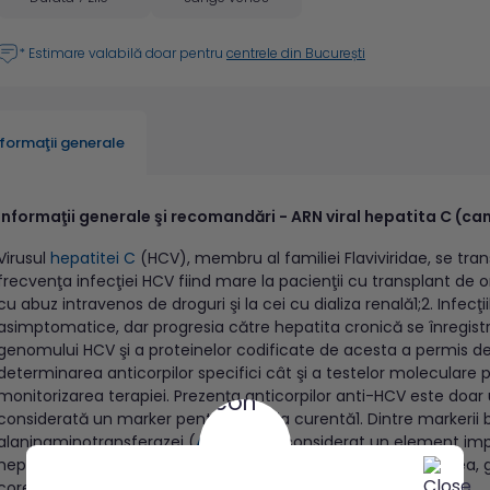
* Estimare valabilă doar pentru
centrele din București
nformaţii generale
Informaţii generale şi recomandări - ARN viral hepatita C (ca
Virusul
hepatitei C
(HCV), membru al familiei Flaviviridae, se tran
frecvenţa infecţiei HCV fiind mare la pacienţii cu transplant de 
cu abuz intravenos de droguri şi la cei cu dializa renală1;2. Infec
asimptomatice, dar progresia către hepatita cronică se înregist
genomului HCV şi a proteinelor codificate de acesta a permis d
determinarea anticorpilor specifici cât şi a testelor moleculare 
monitorizarea terapiei. Prezenţa anticorpilor anti-HCV este doar 
considerată un marker pentru infecţia curentă1. Dintre markerii bi
alaninaminotransferazei (
ALT
) a fost considerat un element imp
hepatică şi/ sau de a iniţia terapia antivirală. Cu toate acestea, g
corelat cu nivelul infecţiei HCV deoarece: