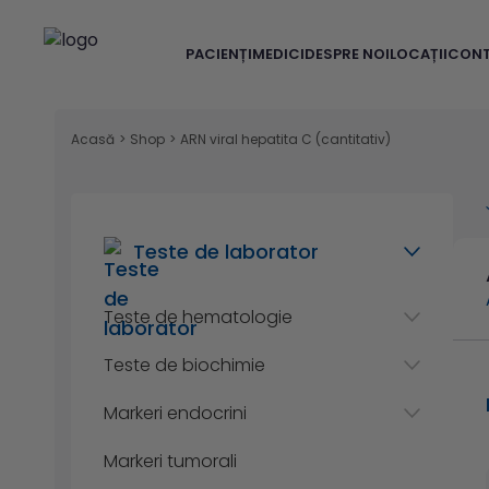
PACIENȚI
MEDICI
DESPRE NOI
LOCAȚII
CON
Acasă
>
Shop
>
ARN viral hepatita C (cantitativ)
Teste de laborator
Teste de hematologie
Teste de biochimie
Markeri endocrini
Markeri tumorali