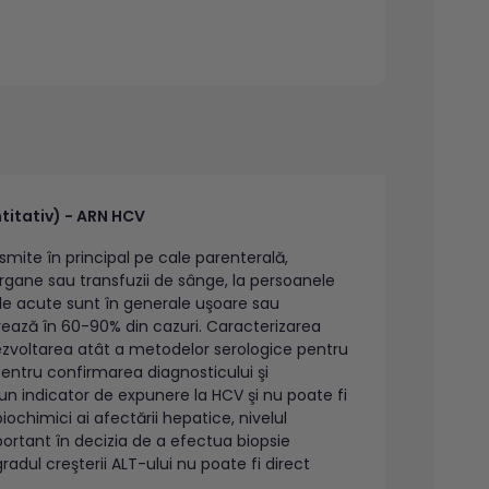
ntitativ) - ARN HCV
smite în principal pe cale parenterală,
organe sau transfuzii de sânge, la persoanele
ţiile acute sunt în generale uşoare sau
rează în 60-90% din cazuri. Caracterizarea
ezvoltarea atât a metodelor serologice pentru
pentru confirmarea diagnosticului şi
un indicator de expunere la HCV şi nu poate fi
ochimici ai afectării hepatice, nivelul
ortant în decizia de a efectua biopsie
radul creşterii ALT-ului nu poate fi direct