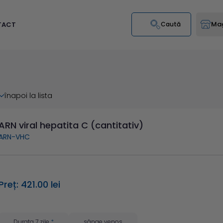
Mag
TACT
Caută
înapoi la lista
ARN viral hepatita C (cantitativ)
ARN-VHC
Preț: 421.00 lei
Durata 7 zile
*
sânge venos