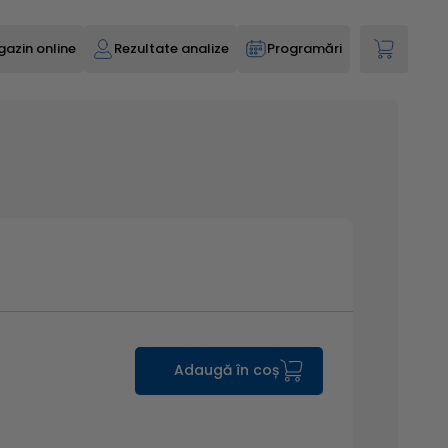
azin online
Rezultate analize
Programări
Adaugă în coș