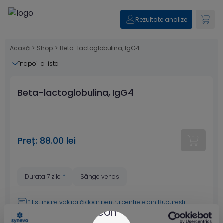
Rezultate analize
Acasă
>
Shop
>
Beta-lactoglobulina, IgG4
înapoi la lista
Beta-lactoglobulina, IgG4
Preț: 88.00 lei
Durata 7 zile
*
Sânge venos
* Estimare valabilă doar pentru
centrele din București