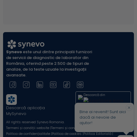
Synevo
este unul dintre principalii furnizori
de servicii de diagnostic de laborator din
România, oferind peste 2.500 de tipuri de
analize, de la teste uzuale la investigații
avansate.
Descarcă din
Descarcă aplicația
Acum pe
Bine ai revenit! Sunt aici
MySynevo
dacă ai nevoie de
All rights reserved Synevo Romania.
ajutor!
Termeni și condiții website |
Termeni și condiții Shop Online |
Politica de confidențialitate |
Politica de cookies |
Politica Editorială |