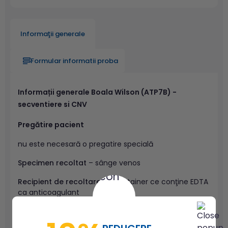
Informaţii generale
Formular informatii proba
Informații generale Boala Wilson (ATP7B) -
secventiere si CNV
Pregătire pacient
nu este necesară o pregatire specială
Specimen recoltat
– sânge venos
Recipient de recoltare
– vacutainer ce conţine EDTA
ca anticoagulant
Cauze de respingere a probei
– folosirea heparinei
ca anticoagulant; probe coagulate sau hemolizate