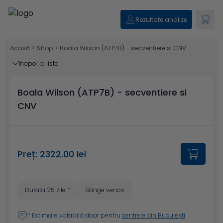
Rezultate analize
Acasă
>
Shop
>
Boala Wilson (ATP7B) - secventiere si CNV
înapoi la lista
Boala Wilson (ATP7B) - secventiere si
CNV
Preț: 2322.00 lei
Durata 25 zile
*
Sânge venos
* Estimare valabilă doar pentru
centrele din București