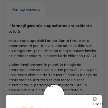
Informaţii generale
Informații generale: Capacitatea antioxidantă
totală
Măsurarea
capacității antioxidante totale
este
recomandată pentru evaluarea stresul oxidativ al
unui organism, prin urmărirea reacției antioxidanților
din proba recoltată, la peroxidul de hidrogen (H2O2).
Antioxidanții prezenți în probă, în funcție de
cantitatea acestora, vor supune peroxidul de oxigen
unei reacții chimice de "reducere", apoi în funcție de
cantitatea neutralizată se realizează un scor
cuantificabil al performanței acestora. Este un
marker eficient a capacității antioxidante a
organismului dumneavoastră fiind direct proporțional
cu capacitatea totală de a neutraliza radicalii liberi.