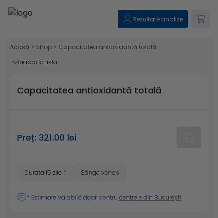
Rezultate analize
Acasă
>
Shop
>
Capacitatea antioxidantă totală
înapoi la lista
Capacitatea antioxidantă totală
Preț: 321.00 lei
Durata 15 zile
*
Sânge venos
* Estimare valabilă doar pentru
centrele din București