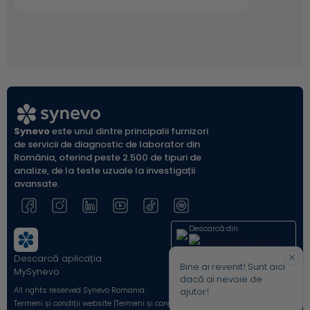
Synevo
este unul dintre principalii furnizori
de servicii de diagnostic de laborator din
România, oferind peste 2.500 de tipuri de
analize, de la teste uzuale la investigații
avansate.
Descarcă din
Descarcă aplicația
Acum pe
Bine ai revenit! Sunt aici
MySynevo
dacă ai nevoie de
All rights reserved Synevo Romania.
ajutor!
Termeni și condiții website |
Termeni și condiții Shop Online |