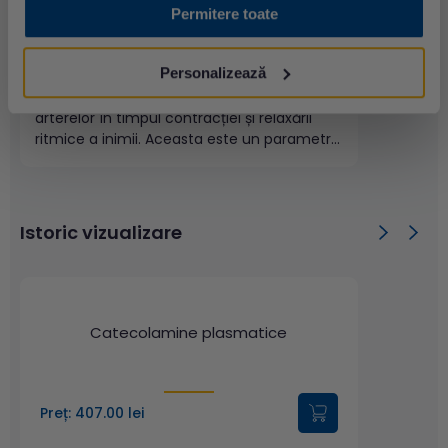
Permitere toate
Tensiune arterială: Ce este și care
sunt valorile normale
Personalizează
Tensiunea arterială reprezintă presiunea
exercitată de sânge asupra pereților
arterelor în timpul contracției și relaxării
ritmice a inimii. Aceasta este un parametru
vital, esențial pentru evaluarea sănătății
cardiovasculare, fiind influențată de factori
precum volumul sanguin, forța contracțiilor
cardiace și rezistența vasculară periferică.
Istoric vizualizare
Tensiunea arterială se măsoară cu un
aparat numit...
Catecolamine plasmatice
Preț: 407.00 lei