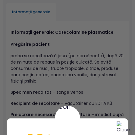
Informaţii generale
Informații generale: Catecolamine plasmatice
Pregătire pacient
proba se recoltează à jeun (pe nemâncate), după 20
de minute de repaus în poziţie culcată. Se evită
consumul de nuci, fructe tropicale, citrice, produse
care conţin cafea, cacao sau vanilie, dar şi stresul
fizic şi psihic.
Specimen recoltat
– sânge venos
Recipient de recoltare
– vacutainer cu EDTA K3
Prelucrare necesară după recoltare
– imediat după
recoltare se separă plasma prin centrifugare 15
minute la 2000 g