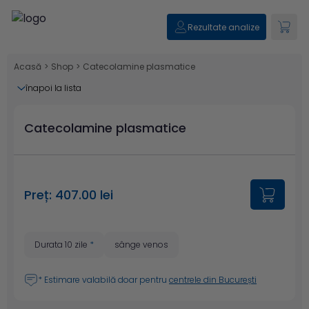
Rezultate analize
Acasă
>
Shop
>
Catecolamine plasmatice
înapoi la lista
Catecolamine plasmatice
Preț: 407.00 lei
Durata 10 zile
*
sânge venos
* Estimare valabilă doar pentru
centrele din București