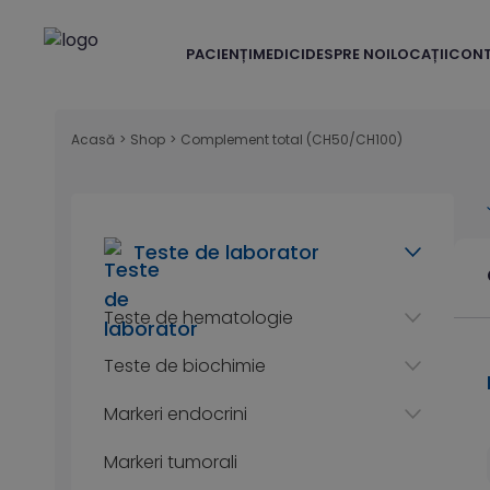
PACIENȚI
MEDICI
DESPRE NOI
LOCAȚII
CON
Acasă
>
Shop
>
Complement total (CH50/CH100)
Teste de laborator
Teste de hematologie
Teste de biochimie
Markeri endocrini
Markeri tumorali