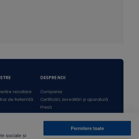
ASTRE
DESPRE NOI
centre recoltare
Compania
tral de Referință
Certificări, acreditări și aparatură
Presă
Satisfacția Clientului
Cariere
Permitere toate
Bine ai revenit! Sunt
le sociale și
Descarcă din
Acum pe