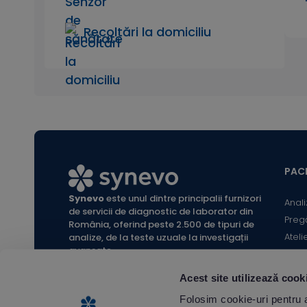
Recoltări la domiciliu
PACI
Synevo
este unul dintre principalii furnizori
Anali
de servicii de diagnostic de laborator din
Preg
România, oferind peste 2.500 de tipuri de
Ateli
analize, de la teste uzuale la investigații
avansate.
Infor
Locaț
Acest site utilizează cook
Calc
All rights reserved Synevo Romania.
Folosim cookie-uri pentru a 
Termeni și condiții website |