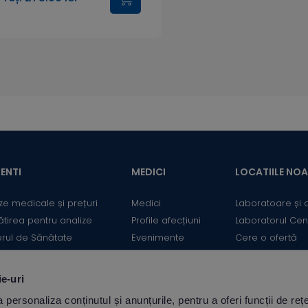
ENTI
MEDICI
LOCATIILE NO
ze medicale și prețuri
Medici
Laboratoare și 
ătirea pentru analize
Profile afecțiuni
Laboratorul Cen
erul de Sănătate
Evenimente
Cere o ofertă
mații utile
Informații medicale
Contact
ii
Medicii Synevo
ie-uri
ulator Risc cardiovascular
personaliza conținutul și anunțurile, pentru a oferi funcții de rețe