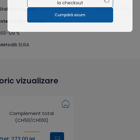
la checkout
Stabilitate probă
: serul este stabil o lună congelat la – 20°C.
Cumpără acum
Interval de referință:
69-129 %
Metodă:
ELISA
toric vizualizare
Complement total
(CH50/CH100)
Preț: 273.00 lei