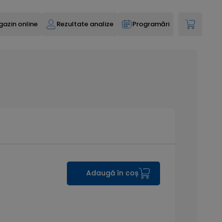
azin online
Rezultate analize
Programări
Adaugă în coș