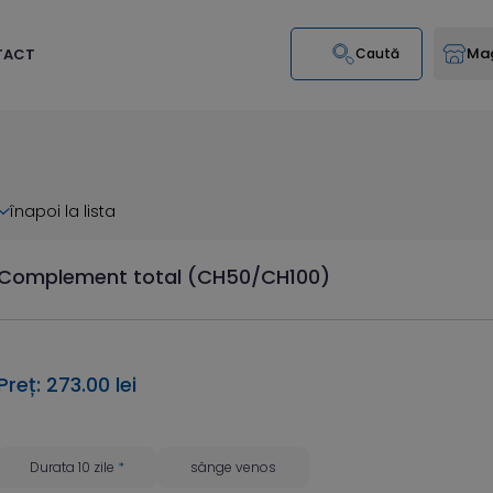
Mag
TACT
Caută
înapoi la lista
Complement total (CH50/CH100)
Preț: 273.00 lei
Durata 10 zile
*
sânge venos