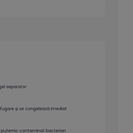
gel separator
rifugare și se congelează imediat
u puternic contaminat bacterian