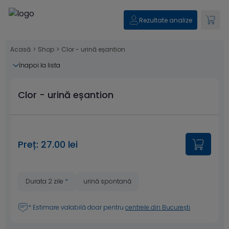
Rezultate analize
Acasă
>
Shop
>
Clor - urină eșantion
înapoi la lista
Clor - urină eșantion
Preț: 27.00 lei
Durata 2 zile
*
urină spontană
* Estimare valabilă doar pentru
centrele din București