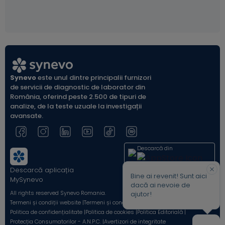
Synevo
este unul dintre principalii furnizori
de servicii de diagnostic de laborator din
România, oferind peste 2.500 de tipuri de
analize, de la teste uzuale la investigații
avansate.
Descarcă din
Descarcă aplicația
Acum pe
Bine ai revenit! Sunt aici
MySynevo
dacă ai nevoie de
All rights reserved Synevo Romania.
ajutor!
Termeni și condiții website |
Termeni și condiții Shop Online |
Politica de confidențialitate |
Politica de cookies |
Politica Editorială |
Protecția Consumatorilor - A.N.P.C. |
Avertizori de integritate