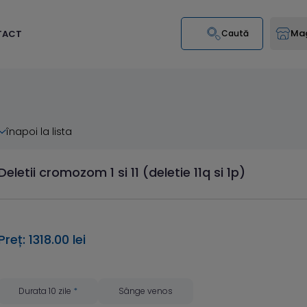
Mag
TACT
Caută
înapoi la lista
Deletii cromozom 1 si 11 (deletie 11q si 1p)
Preț: 1318.00 lei
Durata 10 zile
*
Sânge venos