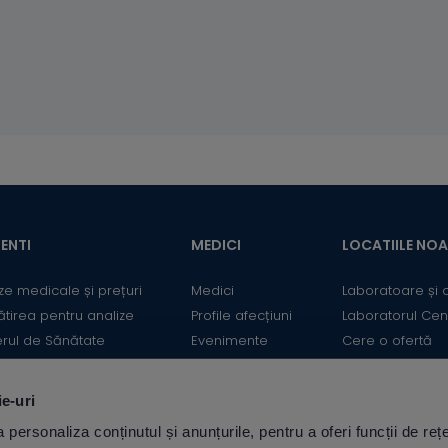
ENTI
MEDICI
LOCATIILE NO
ze medicale și prețuri
Medici
Laboratoare și 
ătirea pentru analize
Profile afecțiuni
Laboratorul Cen
erul de Sănătate
Evenimente
Cere o ofertă
mații utile
Informații medicale
Contact
ii
Medicii Synevo
ie-uri
ulator Risc cardiovascular
personaliza conținutul și anunțurile, pentru a oferi funcții de rețe
Descarcă aplicația