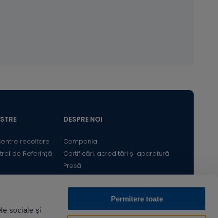
ASTRE
DESPRE NOI
centre recoltare
Compania
tral de Referință
Certificări, acreditări și aparatură
Presă
Satisfacția Clientului
Cariere
Permitere toate
Bine ai revenit! Sunt
le sociale și
Descarcă din
Acum pe