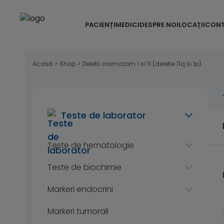
PACIENȚI
MEDICI
DESPRE NOI
LOCAȚII
CON
Acasă
>
Shop
>
Deletii cromozom 1 si 11 (deletie 11q si 1p)
Teste de laborator
Teste de hematologie
Teste de biochimie
Markeri endocrini
Markeri tumorali