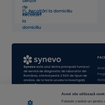
Recoltări la domiciliu
PACI
Synevo
este unul dintre principalii furnizori
Anali
de servicii de diagnostic de laborator din
Preg
România, oferind peste 2.500 de tipuri de
Ateli
analize, de la teste uzuale la investigații
avansate.
Infor
Locaț
Acest site utilizează cook
Calc
All rights reserved Synevo Romania.
Folosim cookie-uri pentru a 
Termeni și condiții website |