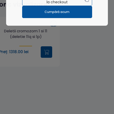
la checkout
toric vizualizare
Cumpără acum
Deletii cromozom 1 si 11
(deletie 11q si 1p)
Preț: 1318.00 lei