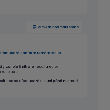
Formular informatii proba
 se efectuează conform următoarelor
 și zonele limitrofe
: recoltarea se
e recoltare;
coltarea se efectuează de
luni până miercuri
,