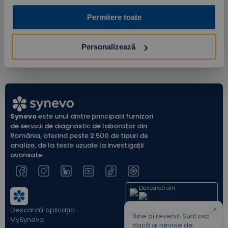
Preț: 91.00 lei
Permitere toate
Personalizează
Synevo
este unul dintre principalii furnizori
de servicii de diagnostic de laborator din
România, oferind peste 2.500 de tipuri de
analize, de la teste uzuale la investigații
avansate.
Descarcă din
Descarcă aplicația
Acum pe
Bine ai revenit! Sunt aici
MySynevo
dacă ai nevoie de