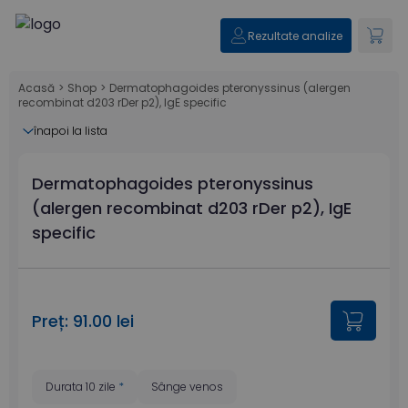
Rezultate analize
Acasă
>
Shop
>
Dermatophagoides pteronyssinus (alergen
recombinat d203 rDer p2), IgE specific
înapoi la lista
Dermatophagoides pteronyssinus
(alergen recombinat d203 rDer p2), IgE
specific
Preț: 91.00 lei
Durata 10 zile
*
Sânge venos