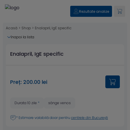
Rezultate analize
Acasă
>
Shop
>
Enalapril, IgE specific
înapoi la lista
Enalapril, IgE specific
Preț: 200.00 lei
Durata 10 zile
*
sânge venos
* Estimare valabilă doar pentru
centrele din București