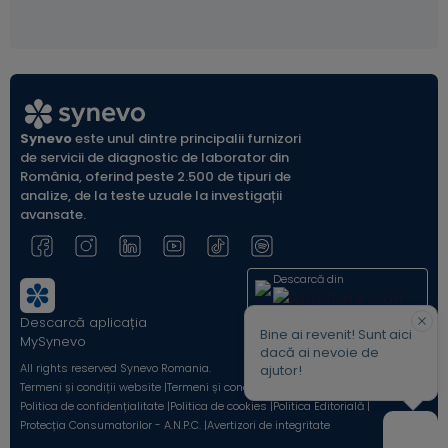
Synevo
este unul dintre principalii furnizori
de servicii de diagnostic de laborator din
România, oferind peste 2.500 de tipuri de
analize, de la teste uzuale la investigații
avansate.
Descarcă din
Descarcă aplicația
Acum pe
Bine ai revenit! Sunt aici
MySynevo
dacă ai nevoie de
All rights reserved Synevo Romania.
ajutor!
Termeni și condiții website |
Termeni și condiții Shop Online |
Politica de confidențialitate |
Politica de cookies |
Politica Editorială |
Protecția Consumatorilor - A.N.P.C. |
Avertizori de integritate