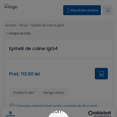
Rezultate analize
Acasă
>
Shop
>
Epitelii de caine IgG4
înapoi la lista
Epitelii de caine IgG4
Preț: 113.00 lei
Durata 10 zile
*
Sânge venos
* Estimare valabilă doar pentru
centrele din București