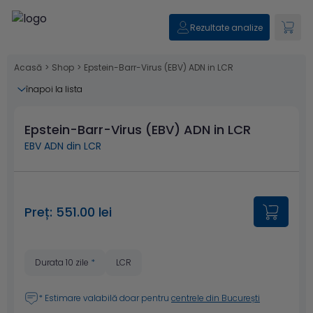
Rezultate analize
Acasă
>
Shop
>
Epstein-Barr-Virus (EBV) ADN in LCR
înapoi la lista
Epstein-Barr-Virus (EBV) ADN in LCR
EBV ADN din LCR
Preț: 551.00 lei
Durata 10 zile
*
LCR
* Estimare valabilă doar pentru
centrele din București