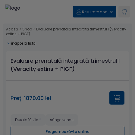
Rezultate analize
Acasă
>
Shop
>
Evaluare prenatală integrată trimestrul I (Veracity
extins + PlGF)
înapoi la lista
Evaluare prenatală integrată trimestrul I
(Veracity extins + PlGF)
Preț: 1870.00 lei
Durata 10 zile
*
sânge venos
Programează-te online