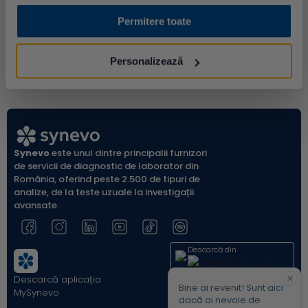
Permitere toate
Personalizează
Synevo
este unul dintre principalii furnizori
de servicii de diagnostic de laborator din
România, oferind peste 2.500 de tipuri de
analize, de la teste uzuale la investigații
avansate.
Descarcă din
Descarcă aplicația
Acum pe
Bine ai revenit! Sunt aici
MySynevo
dacă ai nevoie de