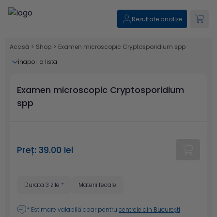
Rezultate analize
Acasă
>
Shop
>
Examen microscopic Cryptosporidium spp
înapoi la lista
Examen microscopic Cryptosporidium
spp
Preț: 39.00 lei
Durata 3 zile
*
Materii fecale
* Estimare valabilă doar pentru
centrele din București