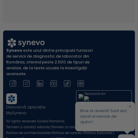
Synevo
este unul dintre principalii furnizori
de servicii de diagnostic de laborator din
România, oferind peste 2.500 de tipuri de
analize, de la teste uzuale la investigații
avansate.
Descarcă din
Descarcă aplicația
Acum pe
Bine ai revenit! Sunt aici
MySynevo
dacă ai nevoie de
All rights reserved Synevo Romania.
ajutor!
Termeni și condiții website |
Termeni și condiții Shop Online |
Politica de confidențialitate |
Politica de cookies |
Politica Editorială |