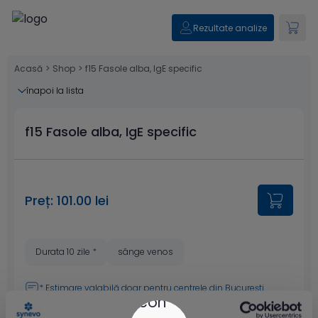
Rezultate analize
Acasă
>
Shop
>
f15 Fasole alba, IgE specific
înapoi la lista
f15 Fasole alba, IgE specific
Preț: 101.00 lei
Durata 10 zile
*
sânge venos
* Estimare valabilă doar pentru
centrele din București