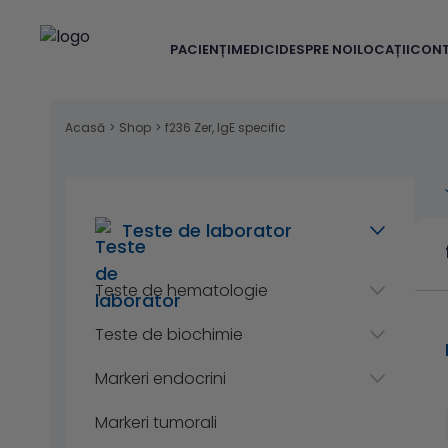
PACIENȚI
MEDICI
DESPRE NOI
LOCAȚII
CON
Acasă
>
Shop
>
f236 Zer, IgE specific
Teste de laborator
Teste de hematologie
Teste de biochimie
Markeri endocrini
Markeri tumorali