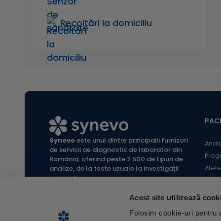
Recoltări la domiciliu
PACI
Synevo
este unul dintre principalii furnizori
Anali
de servicii de diagnostic de laborator din
Preg
România, oferind peste 2.500 de tipuri de
Ateli
analize, de la teste uzuale la investigații
avansate.
Infor
Locaț
Acest site utilizează cook
Calc
All rights reserved Synevo Romania.
Folosim cookie-uri pentru a 
Termeni și condiții website |