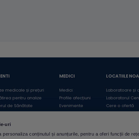
ENTI
MEDICI
LOCATIILE NO
ze medicale și prețuri
Medici
Laboratoare și 
ătirea pentru analize
Profile afecțiuni
Laboratorul Cen
erul de Sănătate
Evenimente
Cere o ofertă
mații utile
Informații medicale
Contact
ii
Medicii Synevo
ie-uri
ulator Risc cardiovascular
personaliza conținutul și anunțurile, pentru a oferi funcții de rețe
Descarcă aplicația