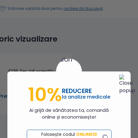
* Estimare valabilă doar pentru
centrele din București
toric vizualizare
f236 Zer, IgE specific
10%
REDUCERE
Preț: 108.00 lei
la analize medicale
Ai grijă de sănătatea ta, comandă
online și economisește!
Folosește codul
ONLINE10