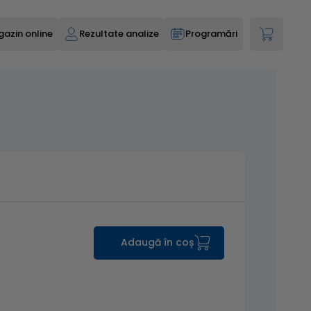
azin online
Rezultate analize
Programări
Adaugă în coș