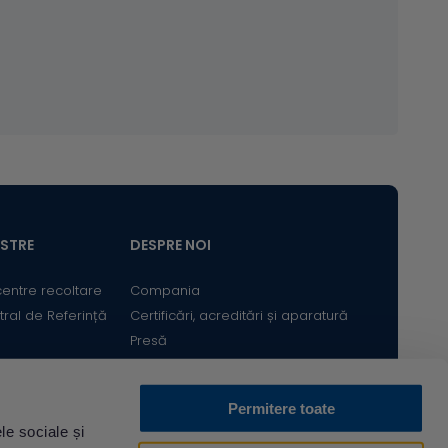
ASTRE
DESPRE NOI
centre recoltare
Compania
tral de Referință
Certificări, acreditări și aparatură
Presă
Satisfacția Clientului
Cariere
Permitere toate
Bine ai revenit! Sunt
le sociale și
Descarcă din
Acum pe