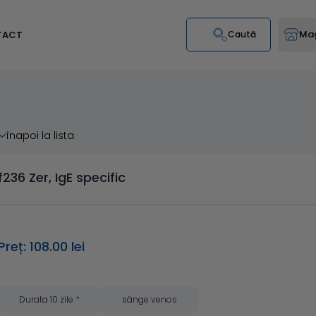
Mag
TACT
Caută
înapoi la lista
f236 Zer, IgE specific
Preț: 108.00 lei
Durata 10 zile
*
sânge venos