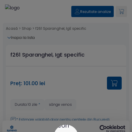
Rezultate analize
Acasă
>
Shop
>
f261 Sparanghel, IgE specific
înapoi la lista
f261 Sparanghel, IgE specific
Preț: 101.00 lei
Durata 10 zile
*
sânge venos
* Estimare valabilă doar pentru
centrele din București