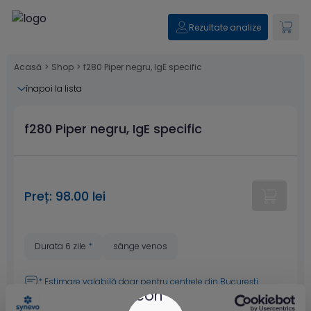
Rezultate analize
Acasă
>
Shop
>
f280 Piper negru, IgE specific
înapoi la lista
f280 Piper negru, IgE specific
Preț: 98.00 lei
Durata 6 zile
*
sânge venos
* Estimare valabilă doar pentru
centrele din București