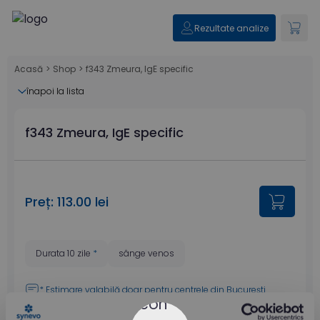
Rezultate analize
Acasă
>
Shop
>
f343 Zmeura, IgE specific
înapoi la lista
f343 Zmeura, IgE specific
Preț: 113.00 lei
Durata 10 zile
*
sânge venos
* Estimare valabilă doar pentru
centrele din București