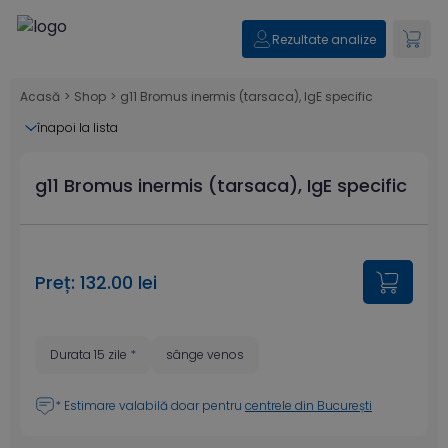
Rezultate analize
Acasă
>
Shop
>
g11 Bromus inermis (tarsaca), IgE specific
înapoi la lista
g11 Bromus inermis (tarsaca), IgE specific
Preț: 132.00 lei
Durata 15 zile
*
sânge venos
* Estimare valabilă doar pentru
centrele din București