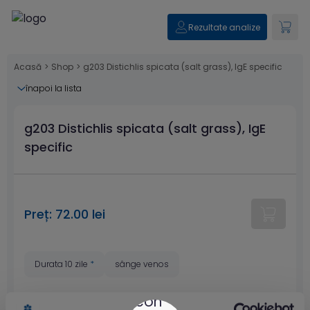
Rezultate analize
Acasă
>
Shop
>
g203 Distichlis spicata (salt grass), IgE specific
înapoi la lista
g203 Distichlis spicata (salt grass), IgE
specific
Preț: 72.00 lei
Durata 10 zile
*
sânge venos
* Estimare valabilă doar pentru
centrele din București