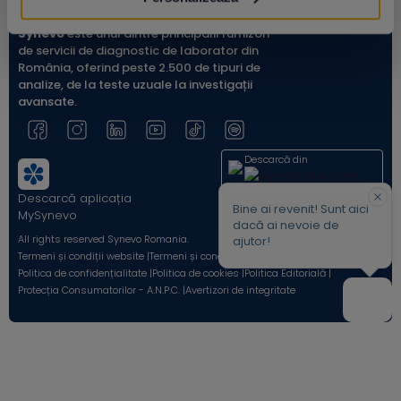
Synevo
este unul dintre principalii furnizori
de servicii de diagnostic de laborator din
România, oferind peste 2.500 de tipuri de
analize, de la teste uzuale la investigații
avansate.
Descarcă din
Descarcă aplicația
Acum pe
Bine ai revenit! Sunt aici
MySynevo
dacă ai nevoie de
All rights reserved Synevo Romania.
ajutor!
Termeni și condiții website |
Termeni și condiții Shop Online |
Politica de confidențialitate |
Politica de cookies |
Politica Editorială |
Protecția Consumatorilor - A.N.P.C. |
Avertizori de integritate