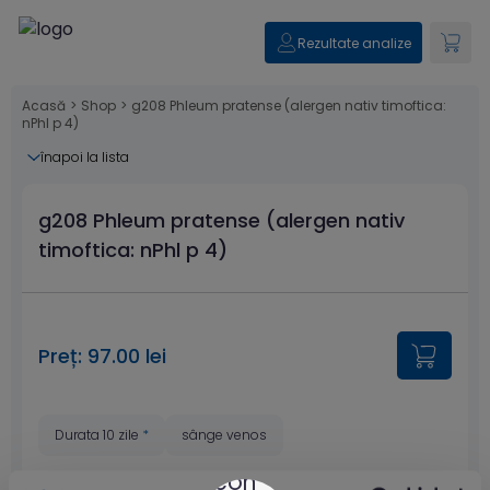
Rezultate analize
Acasă
>
Shop
>
g208 Phleum pratense (alergen nativ timoftica:
nPhl p 4)
înapoi la lista
g208 Phleum pratense (alergen nativ
timoftica: nPhl p 4)
Preț: 97.00 lei
Durata 10 zile
*
sânge venos