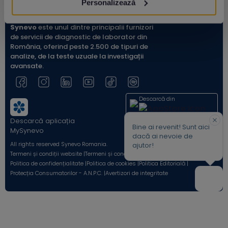
Personalizează
Synevo
este unul dintre principalii furnizori
de servicii de diagnostic de laborator din
România, oferind peste 2.500 de tipuri de
analize, de la teste uzuale la investigații
avansate.
Descarcă din
Descarcă aplicația
Acum pe
Bine ai revenit! Sunt aici
MySynevo
dacă ai nevoie de
All rights reserved Synevo Romania.
ajutor!
Termeni și condiții website |
Termeni și condiții Shop Online |
Politica de confidențialitate |
Politica de cookies |
Politica Editorială |
Protecția Consumatorilor - A.N.P.C. |
Avertizori de integritate