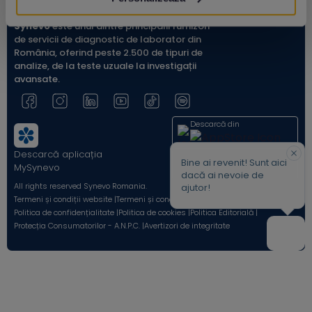
Synevo
este unul dintre principalii furnizori
de servicii de diagnostic de laborator din
România, oferind peste 2.500 de tipuri de
analize, de la teste uzuale la investigații
avansate.
Descarcă din
Descarcă aplicația
Acum pe
Bine ai revenit! Sunt aici
MySynevo
dacă ai nevoie de
All rights reserved Synevo Romania.
ajutor!
Termeni și condiții website |
Termeni și condiții Shop Online |
Politica de confidențialitate |
Politica de cookies |
Politica Editorială |
Protecția Consumatorilor - A.N.P.C. |
Avertizori de integritate