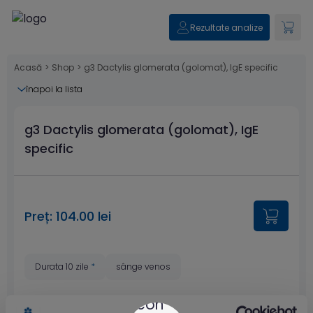
Rezultate analize
Acasă
>
Shop
>
g3 Dactylis glomerata (golomat), IgE specific
înapoi la lista
g3 Dactylis glomerata (golomat), IgE
specific
Preț: 104.00 lei
Durata 10 zile
*
sânge venos
* Estimare valabilă doar pentru
centrele din București