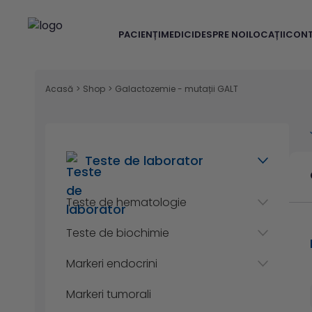
PACIENȚI
MEDICI
DESPRE NOI
LOCAȚII
CON
Acasă
>
Shop
>
Galactozemie - mutații GALT
Teste de laborator
Teste de hematologie
Teste de biochimie
Markeri endocrini
Markeri tumorali