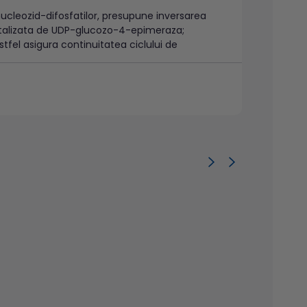
 nucleozid-difosfatilor, presupune inversarea
 catalizata de UDP-glucozo-4-epimeraza;
tfel asigura continuitatea ciclului de
at care detine un rol important in procesul
z-reductazei, in prezenta NADPH (sau NADH),
tozei la pacientii cu galactozemie. De
zei, conducand la formarea acidului