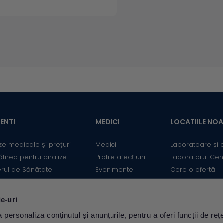
ENTI
MEDICI
LOCATIILE NO
ze medicale și prețuri
Medici
Laboratoare și 
ătirea pentru analize
Profile afecțiuni
Laboratorul Cen
erul de Sănătate
Evenimente
Cere o ofertă
mații utile
Informații medicale
Contact
ii
Medicii Synevo
ie-uri
ulator Risc cardiovascular
personaliza conținutul și anunțurile, pentru a oferi funcții de rețe
Descarcă aplicația