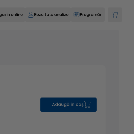
azin online
Rezultate analize
Programări
Adaugă în coș