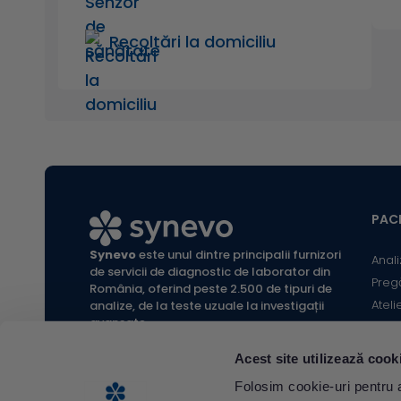
Recoltări la domiciliu
PACI
Synevo
este unul dintre principalii furnizori
Anali
de servicii de diagnostic de laborator din
Preg
România, oferind peste 2.500 de tipuri de
Ateli
analize, de la teste uzuale la investigații
avansate.
Infor
Locaț
Acest site utilizează cook
Calc
All rights reserved Synevo Romania.
Folosim cookie-uri pentru a 
Termeni și condiții website |