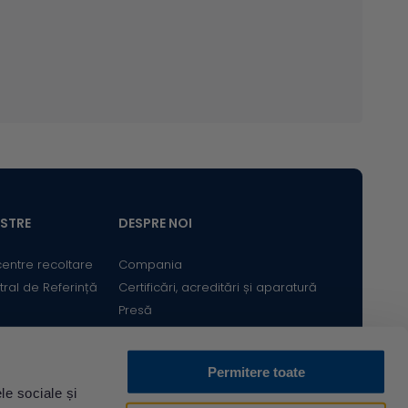
ASTRE
DESPRE NOI
centre recoltare
Compania
tral de Referință
Certificări, acreditări și aparatură
Presă
Satisfacția Clientului
Cariere
Permitere toate
Bine ai revenit! Sunt
le sociale și
Descarcă din
Acum pe