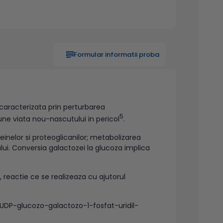
Formular informatii proba
caracterizata prin perturbarea
5
une viata nou-nascutului in pericol
.
einelor si proteoglicanilor; metabolizarea
ului. Conversia galactozei la glucoza implica
 reactie ce se realizeaza cu ajutorul
a UDP-glucozo-galactozo-1-fosfat-uridil-