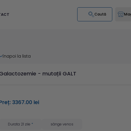
Mag
TACT
Caută
înapoi la lista
Galactozemie - mutații GALT
Preț: 3367.00 lei
Durata 21 zile
*
sânge venos