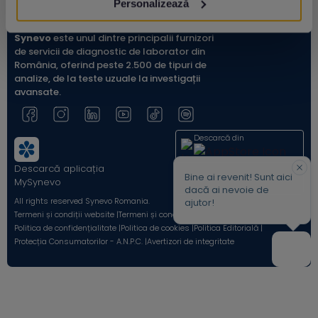
Personalizează
Synevo
este unul dintre principalii furnizori
de servicii de diagnostic de laborator din
România, oferind peste 2.500 de tipuri de
analize, de la teste uzuale la investigații
avansate.
Descarcă din
Descarcă aplicația
Acum pe
Bine ai revenit! Sunt aici
MySynevo
dacă ai nevoie de
All rights reserved Synevo Romania.
ajutor!
Termeni și condiții website |
Termeni și condiții Shop Online |
Politica de confidențialitate |
Politica de cookies |
Politica Editorială |
Protecția Consumatorilor - A.N.P.C. |
Avertizori de integritate