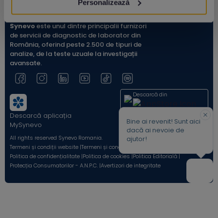
Personalizează
Synevo
este unul dintre principalii furnizori
de servicii de diagnostic de laborator din
România, oferind peste 2.500 de tipuri de
analize, de la teste uzuale la investigații
avansate.
Descarcă din
Descarcă aplicația
Acum pe
Bine ai revenit! Sunt aici
MySynevo
dacă ai nevoie de
All rights reserved Synevo Romania.
ajutor!
Termeni și condiții website |
Termeni și condiții Shop Online |
Politica de confidențialitate |
Politica de cookies |
Politica Editorială |
Protecția Consumatorilor - A.N.P.C. |
Avertizori de integritate