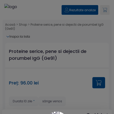
Rezultate analize
Acasă
>
Shop
>
Proteine serice, pene si dejectii de porumbel IgG
(Ge91)
înapoi la lista
Proteine serice, pene si dejectii de
porumbel IgG (Ge91)
Preț: 96.00 lei
Durata 10 zile
*
sânge venos