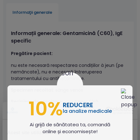
Informaţii generale
Informații generale: Gentamicină (C60), IgE
specific
Pregătire pacient:
nu este necesară respectarea condițiilor à jeun (pe
nemâncate), nu e necesară întreruperea
tratamentului cu antihistaminice.
Specimen recoltat:
sânge venos
10%
Recipient de recoltare
: vacutainer fără
REDUCERE
anticoagulant, cu/ fără gel separator
la analize medicale
Prelucrare necesară după recoltare:
se separă serul
Ai grijă de sănătatea ta, comandă
prin centrifugare
online și economisește!
Acest site utilizează cookie-uri
Cantitate necesară:
1 mL ser