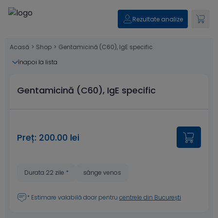
Rezultate analize
Acasă
>
Shop
>
Gentamicină (C60), IgE specific
înapoi la lista
Gentamicină (C60), IgE specific
Preț: 200.00 lei
Durata 22 zile
*
sânge venos
* Estimare valabilă doar pentru
centrele din București