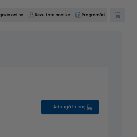
azin online
Rezultate analize
Programări
Adaugă în coș