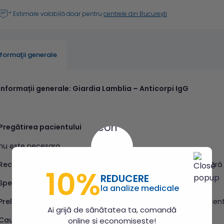
* Estimare valabilă doar pentru
centrele din București
nformaţii generale
Informații generale: Giardia Lamblia – Anticorpi IgG
Pregătirea pacientului
nu este necesara
Recipient de recoltare
: vacutainer fără anticoagulant, cu/ fără
10%
REDUCERE
Specimen recoltat:
sânge venos
la analize medicale
Prelucrare necesară după recoltare
– se separă serul prin cent
Ai grijă de sănătatea ta, comandă
Cauze de respingere a probei
– cantitate insuficienta
online și economisește!