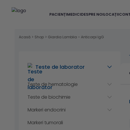
PACIENȚI
MEDICI
DESPRE NOI
LOCAȚII
CON
Acasă
>
Shop
>
Giardia Lamblia – Anticorpi IgG
Teste de laborator
Teste de hematologie
Teste de biochimie
Markeri endocrini
Markeri tumorali