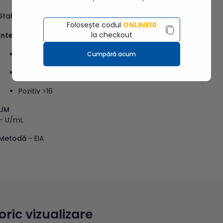
o
Stabilitate probă –
15 zile refrigerat la 2-8
C
Folosește codul
ONLINE10
la checkout
Intervale de referinta:
Negativ <10
Cumpără acum
Echivoc 10-16
Pozitiv >16
UM
– U/mL
Metodă
- EIA
toric vizualizare