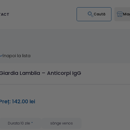
Mag
TACT
Caută
înapoi la lista
Giardia Lamblia – Anticorpi IgG
Preț: 142.00 lei
Durata 10 zile
*
sânge venos