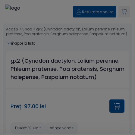
Rezultate analize
Acasă
>
Shop
>
gx2 (Cynodon dactylon, Lolium perenne, Phleum
pratense, Poa pratensis, Sorghum halepense, Paspalum notatum)
înapoi la lista
gx2 (Cynodon dactylon, Lolium perenne,
Phleum pratense, Poa pratensis, Sorghum
halepense, Paspalum notatum)
Preț: 97.00 lei
Durata 10 zile
*
sânge venos