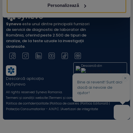
Personalizează
Synevo
este unul dintre principalii furnizori
de servicii de diagnostic de laborator din
România, oferind peste 2.500 de tipuri de
analize, de la teste uzuale la investigații
avansate.
Descarcă din
Descarcă aplicația
Acum pe
Bine ai revenit! Sunt aici
MySynevo
dacă ai nevoie de
All rights reserved Synevo Romania.
ajutor!
Termeni și condiții website |
Termeni și condiții Shop Online |
Politica de confidențialitate |
Politica de cookies |
Politica Editorială |
Protecția Consumatorilor - A.N.P.C. |
Avertizori de integritate