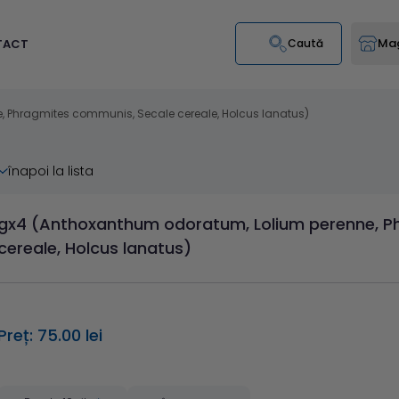
Mag
TACT
Caută
 Phragmites communis, Secale cereale, Holcus lanatus)
înapoi la lista
gx4 (Anthoxanthum odoratum, Lolium perenne, P
cereale, Holcus lanatus)
Preț: 75.00 lei