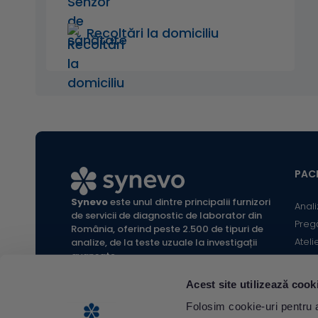
Recoltări la domiciliu
PACI
Synevo
este unul dintre principalii furnizori
Anali
de servicii de diagnostic de laborator din
Preg
România, oferind peste 2.500 de tipuri de
Ateli
analize, de la teste uzuale la investigații
avansate.
Infor
Locaț
Acest site utilizează cook
Calc
All rights reserved Synevo Romania.
Folosim cookie-uri pentru a 
Termeni și condiții website |