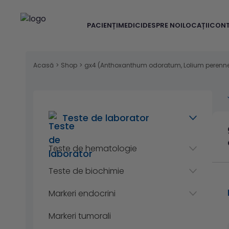
PACIENȚI
MEDICI
DESPRE NOI
LOCAȚII
CON
Acasă
>
Shop
>
gx4 (Anthoxanthum odoratum, Lolium perenne,
Teste de laborator
Teste de hematologie
Teste de biochimie
Markeri endocrini
Markeri tumorali