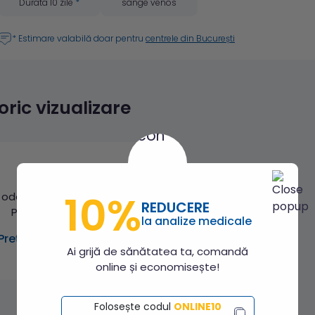
Durata 10 zile
*
sânge venos
* Estimare valabilă doar pentru
centrele din București
toric vizualizare
gx4 (Anthoxanthum
10%
odoratum, Lolium perenne,
REDUCERE
Phragmites communis,
la analize medicale
Secale cereale, Holcus
Preț: 75.00 lei
lanatus)
Ai grijă de sănătatea ta, comandă
online și economisește!
Folosește codul
ONLINE10