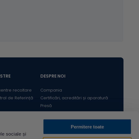
ASTRE
DESPRE NOI
centre recoltare
Compania
tral de Referință
Certificări, acreditări și aparatură
Presă
Satisfacția Clientului
Cariere
Permitere toate
Bine ai revenit! Sunt
le sociale și
Descarcă din
Acum pe