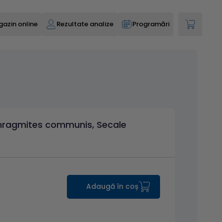
azin online
Rezultate analize
Programări
hragmites communis, Secale
Adaugă în coș