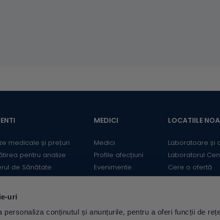
ENTI
MEDICI
LOCATIILE NO
ze medicale și prețuri
Medici
Laboratoare și 
ătirea pentru analize
Profile afecțiuni
Laboratorul Cen
erul de Sănătate
Evenimente
Cere o ofertă
mații utile
Informații medicale
Contact
ii
Medicii Synevo
ie-uri
ulator Risc cardiovascular
personaliza conținutul și anunțurile, pentru a oferi funcții de rețe
Descarcă aplicația