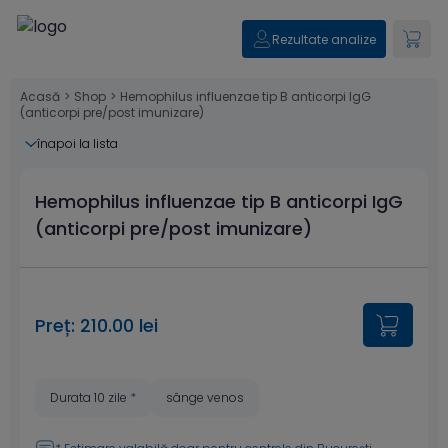
Rezultate analize
Acasă
>
Shop
>
Hemophilus influenzae tip B anticorpi IgG
(anticorpi pre/post imunizare)
înapoi la lista
Hemophilus influenzae tip B anticorpi IgG
(anticorpi pre/post imunizare)
Preț: 210.00 lei
Durata 10 zile
*
sânge venos