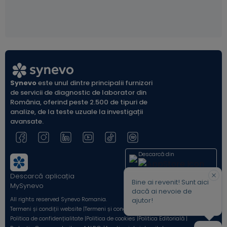
Synevo
este unul dintre principalii furnizori
de servicii de diagnostic de laborator din
România, oferind peste 2.500 de tipuri de
analize, de la teste uzuale la investigații
avansate.
Descarcă din
Descarcă aplicația
Acum pe
Bine ai revenit! Sunt aici
MySynevo
dacă ai nevoie de
All rights reserved Synevo Romania.
ajutor!
Termeni și condiții website |
Termeni și condiții Shop Online |
Politica de confidențialitate |
Politica de cookies |
Politica Editorială |