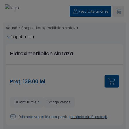
Rezultate analize
Acasă
>
Shop
>
Hidroximetilbilan sintaza
înapoi la lista
Hidroximetilbilan sintaza
Preț: 139.00 lei
Durata 10 zile
*
Sânge venos
* Estimare valabilă doar pentru
centrele din București