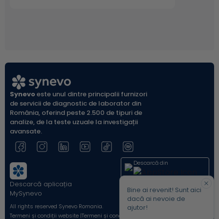
cu aceste rezultate sunt clasificați serologic ca
nedeterminați pentru diagnosticul infecției cu HTLV-
1/2.
Tehnicile actuale de laborator pentru măsurarea
sarcinii provirale HTLV-1 dar și confirmarea rezultatelor
7,8
serologice, se bazează pe testare de tip PCR.
.
Recomandări pentru determinarea HTLV ADN
Synevo
este unul dintre principalii furnizori
5
proviral
de servicii de diagnostic de laborator din
România, oferind peste 2.500 de tipuri de
Mama al cărei copil a fost diagnosticat cu
analize, de la teste uzuale la investigații
infecţie HTLV
avansate.
Partenerii sexuali ai unei persoane la care s-a
confirmat o infectie HTLV
Descarcă din
Sangele provenit de la donatori
Descarcă aplicația
Acum pe
Bine ai revenit! Sunt aici
Transplant de celule progenitoare, organe
MySynevo
dacă ai nevoie de
solide și țesuturi
All rights reserved Synevo Romania.
ajutor!
Termeni și condiții website |
Termeni și condiții Shop Online |