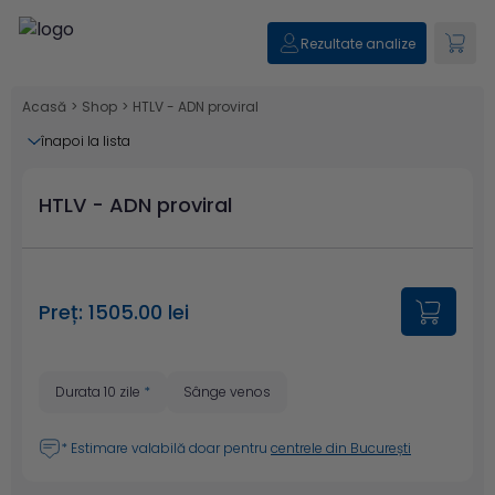
Rezultate analize
Acasă
>
Shop
>
HTLV - ADN proviral
înapoi la lista
HTLV - ADN proviral
Preț: 1505.00 lei
Durata 10 zile
*
Sânge venos
* Estimare valabilă doar pentru
centrele din București