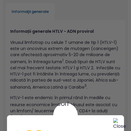
Informaţii generale
Informații generale HTLV - ADN proviral
Virusul limfotrop cu celule T umane de tip 1 (HTLV-1)
este un oncovirus extrem de mutagen (cancerigen)
care afectează aproximativ 5-20 de milioane de
1
oameni, în întreaga lume
. Două tipuri de HTLV sunt
cel mai frecvent testate: HTLV 1 şi HTLV 2. Infecțiile cu
HTLV-1 pot fi întâlnite în întreaga lume, cu prevalență
ridicată în partea de sud-vest a Japoniei, Africa sub-
3
sahariană, America Latină și Caraibe
.
HTLV-1 este endemic în primul rând în mediile cu
3
resurse economice limitate
. Virusul este asociat cu
un limfom/ leucemie cu celule T CD4+ la adulți
(ATLL) agresiv dar și cu boli inflamatorii cum ar fi
4
uveita HTLV I, dermatita infecțioasă, artropatia
.
Infecţia cu HTLV 1 poate fi transmisă de la mamă la