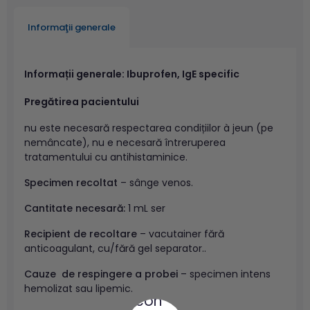
Informaţii generale
Informații generale: Ibuprofen, IgE specific
Pregătirea pacientului
nu este necesară respectarea condițiilor à jeun (pe
nemâncate), nu e necesară întreruperea
tratamentului cu antihistaminice.
Specimen recoltat
– sânge venos.
Cantitate necesară:
1 mL ser
Recipient de recoltare
– vacutainer fără
anticoagulant, cu/fără gel separator..
Cauze de respingere a probei
– specimen intens
hemolizat sau lipemic.