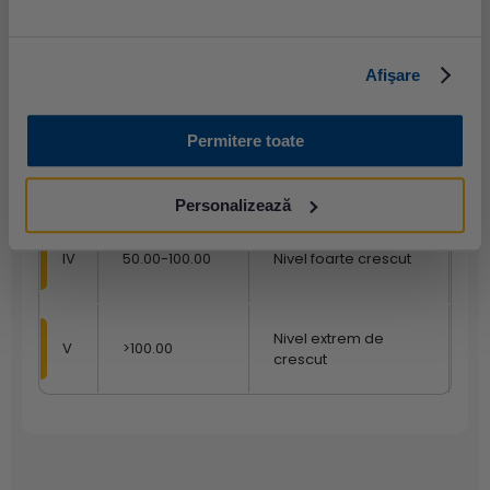
Afişare
II
3.50-17.49
Nivel crescut
Permitere toate
Nivel semnificativ
III
17.50-49.9
crescut
Personalizează
IV
50.00-100.00
Nivel foarte crescut
Nivel extrem de
V
>100.00
crescut