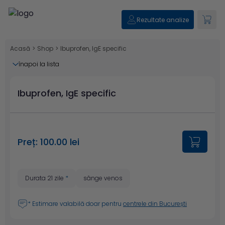
Rezultate analize
Acasă
>
Shop
>
Ibuprofen, IgE specific
înapoi la lista
Ibuprofen, IgE specific
Preț: 100.00 lei
Durata 21 zile
*
sânge venos
* Estimare valabilă doar pentru
centrele din București