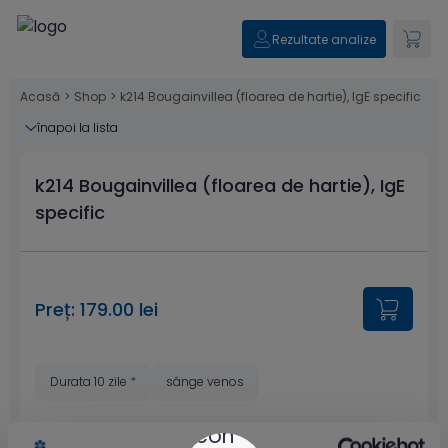
Rezultate analize
Acasă
>
Shop
>
k214 Bougainvillea (floarea de hartie), IgE specific
înapoi la lista
k214 Bougainvillea (floarea de hartie), IgE
specific
Preț: 179.00 lei
Durata 10 zile
*
sânge venos
* Estimare valabilă doar pentru
centrele din București