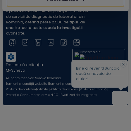
Synevo
este unul dintre principalii furnizori
de servicii de diagnostic de laborator din
România, oferind peste 2.500 de tipuri de
analize, de la teste uzuale la investigații
avansate.
Descarcă din
Descarcă aplicația
Acum pe
Bine ai revenit! Sunt aici
MySynevo
dacă ai nevoie de
All rights reserved Synevo Romania.
ajutor!
Termeni și condiții website |
Termeni și condiții Shop Online |
Politica de confidențialitate |
Politica de cookies |
Politica Editorială |
Protecția Consumatorilor - A.N.P.C. |
Avertizori de integritate