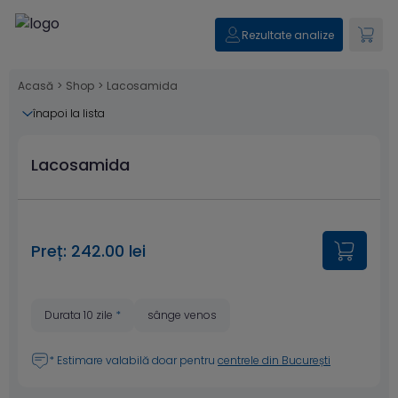
Rezultate analize
Acasă
>
Shop
>
Lacosamida
înapoi la lista
Lacosamida
Preț: 242.00 lei
Durata 10 zile
*
sânge venos
* Estimare valabilă doar pentru
centrele din București