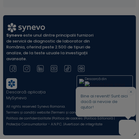
Synevo
este unul dintre principalii furnizori
de servicii de diagnostic de laborator din
România, oferind peste 2.500 de tipuri de
analize, de la teste uzuale la investigații
avansate.
Descarcă din
Descarcă aplicația
Acum pe
Bine ai revenit! Sunt aici
MySynevo
dacă ai nevoie de
All rights reserved Synevo Romania.
ajutor!
Termeni și condiții website |
Termeni și condiții Shop Online |
Politica de confidențialitate |
Politica de cookies |
Politica Editorială |
Protecția Consumatorilor - A.N.P.C. |
Avertizori de integritate