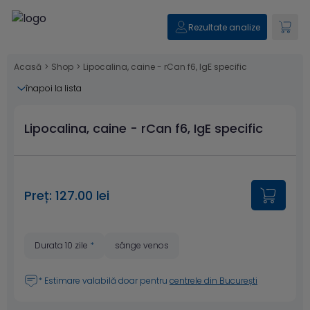
Rezultate analize
Acasă
>
Shop
>
Lipocalina, caine - rCan f6, IgE specific
înapoi la lista
Lipocalina, caine - rCan f6, IgE specific
Preț: 127.00 lei
Durata 10 zile
*
sânge venos
* Estimare valabilă doar pentru
centrele din București