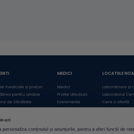
ENTI
MEDICI
LOCATIILE NO
ze medicale și prețuri
Medici
Laboratoare și 
ătirea pentru analize
Profile afecțiuni
Laboratorul Cen
erul de Sănătate
Evenimente
Cere o ofertă
mații utile
Informații medicale
Contact
ii
Medicii Synevo
ie-uri
ulator Risc cardiovascular
personaliza conținutul și anunțurile, pentru a oferi funcții de rețe
Descarcă aplicația