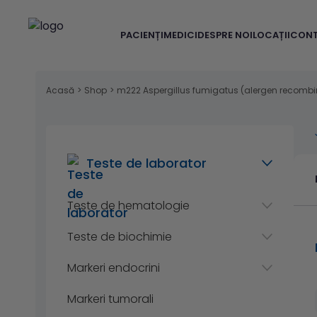
PACIENȚI
MEDICI
DESPRE NOI
LOCAȚII
CON
Acasă
>
Shop
>
m222 Aspergillus fumigatus (alergen recombinat
Teste de laborator
Teste de hematologie
Teste de biochimie
Markeri endocrini
Markeri tumorali