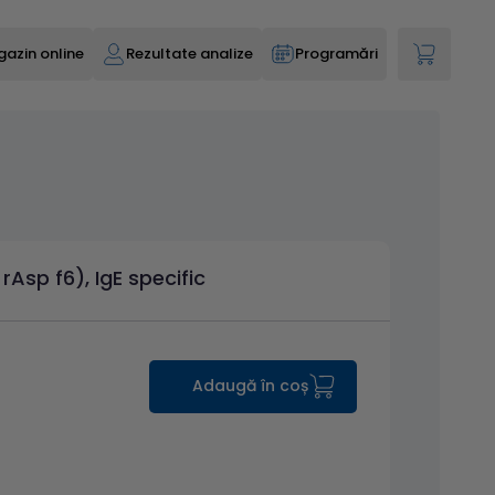
azin online
Rezultate analize
Programări
Asp f6), IgE specific
Adaugă în coș