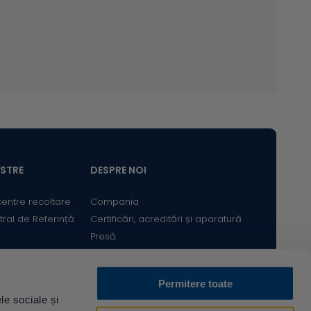
ASTRE
DESPRE NOI
centre recoltare
Compania
tral de Referință
Certificări, acreditări și aparatură
Presă
Satisfacția Clientului
Cariere
Permitere toate
Bine ai revenit! Sunt
le sociale și
Descarcă din
Acum pe