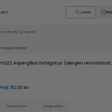
Mag
TACT
Caută
: rAsp f6), IgE specific
înapoi la lista
m222 Aspergillus fumigatus (alergen recombinat: r
Preț: 82.00 lei
Durata 10 zile
*
sânge venos