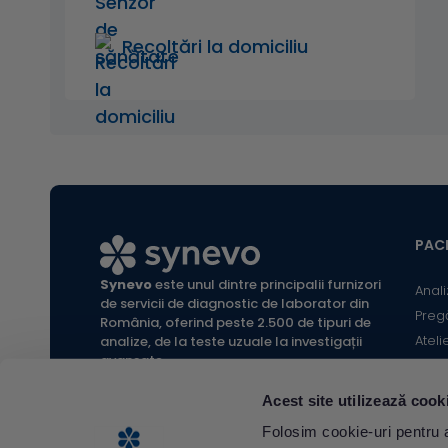
Recoltări la domiciliu
PACI
Synevo
este unul dintre principalii furnizori
Anali
de servicii de diagnostic de laborator din
Preg
România, oferind peste 2.500 de tipuri de
Ateli
analize, de la teste uzuale la investigații
avansate.
Infor
Locaț
Acest site utilizează cook
Calc
All rights reserved Synevo Romania.
Folosim cookie-uri pentru a 
Termeni și condiții website |