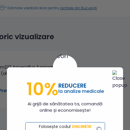
* Estimare valabilă doar pentru
centrele din București
toric vizualizare
m222 Aspergillus fumigatus
(alergen recombinat: rAsp
f6), IgE specific
10%
REDUCERE
Preț: 82.00 lei
la analize medicale
Ai grijă de sănătatea ta, comandă
online și economisește!
Folosește codul
ONLINE10