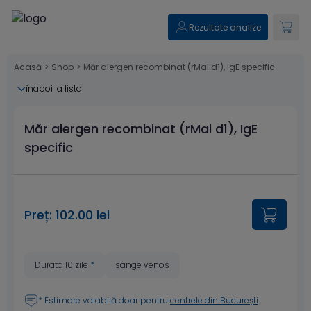
Rezultate analize
Acasă
>
Shop
>
Măr alergen recombinat (rMal d1), IgE specific
înapoi la lista
Măr alergen recombinat (rMal d1), IgE
specific
Preț: 102.00 lei
Durata 10 zile
*
sânge venos
* Estimare valabilă doar pentru
centrele din București