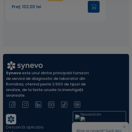
Preț: 102.00 lei
Synevo
este unul dintre principalii furnizori
de servicii de diagnostic de laborator din
România, oferind peste 2.500 de tipuri de
analize, de la teste uzuale la investigații
avansate.
Descarcă din
Descarcă aplicația
Acum pe
Bine ai revenit! Sunt aici